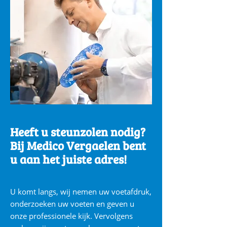
Heeft u steunzolen nodig?
Bij Medico Vergaelen bent
u aan het juiste adres!
U komt langs, wij nemen uw voetafdruk,
onderzoeken uw voeten en geven u
onze professionele kijk. Vervolgens