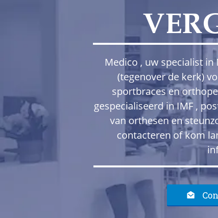
VER
Medico , uw specialist i
(tegenover de kerk) v
sportbraces en orthope
gespecialiseerd in IMF , po
van orthesen en steunzo
contacteren of kom la
in
Con