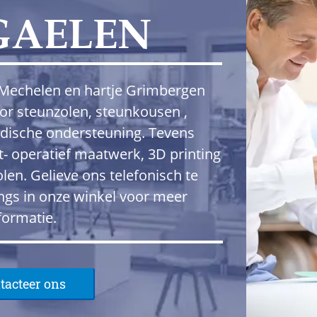
GAELEN
n Mechelen en hartje Grimbergen
oor steunzolen, steunkousen ,
dische ondersteuning. Tevens
st- operatief maatwerk, 3D printing
len. Gelieve ons telefonisch te
ngs in onze winkel voor meer
formatie.
tacteer ons