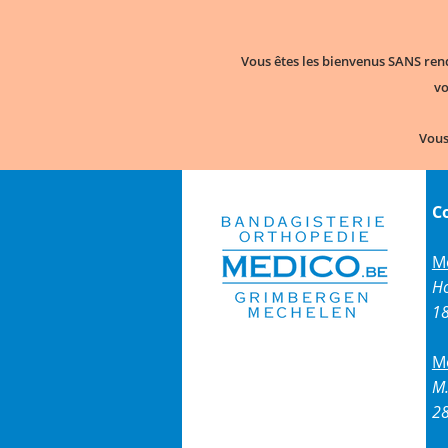
Vous êtes les bienvenus SANS ren
vo
Vous
C
M
H
1
M
M.
2