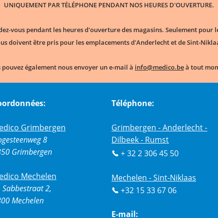
UNIQUEMENT PAR TÉLÉPHONE PENDANT NOS HEURES D'OUVERTURE.
dez-vous pendant les heures d'ouverture des magasins. Seulement pour les
us doivent être pris pour les emplacements d'Anderlecht et de Sint-Nikla
 pouvez également nous envoyer un e-mail à
info@medico.be
​ à tout mo
oordonnées:
Téléphone:
edico Grimbergen
Grimbergen - Anderlecht -
ogesteenweg 8
Dilbeek - Rumst
850 Grimbergen
+ 32 2 306 45 50
edico Mechelen
Mechelen - Sint-Niklaas
 Sabbestraat 2,
+32 15 33 67 06
800 Mechelen
E-mail: